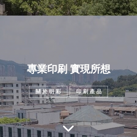
專業印刷 實現所想
關 於 明 彩
印 刷 產 品