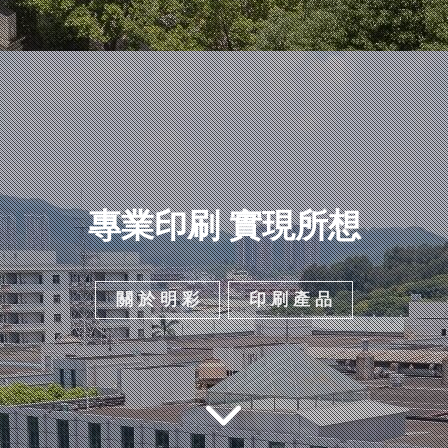
專業印刷 實現所想
關 於 明 彩
印 刷 產 品