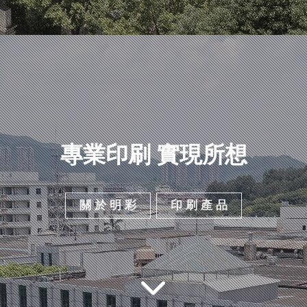
專業印刷 實現所想
關 於 明 彩
印 刷 產 品