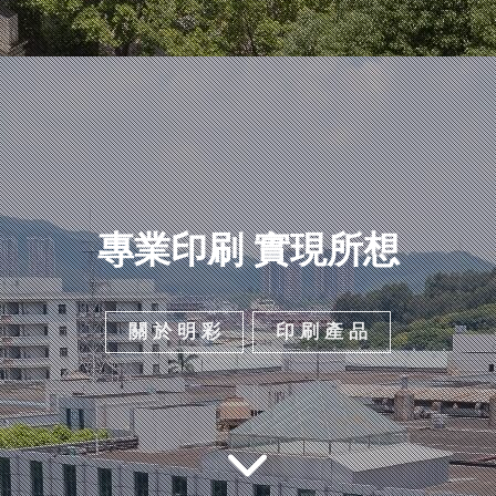
專業印刷 實現所想
關 於 明 彩
印 刷 產 品