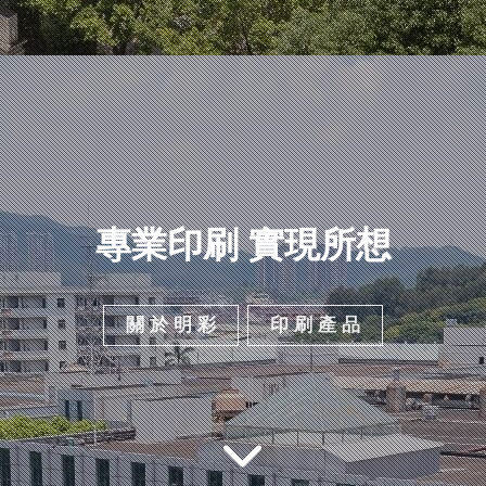
專業印刷 實現所想
關 於 明 彩
印 刷 產 品