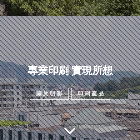
專業印刷 實現所想
關 於 明 彩
印 刷 產 品