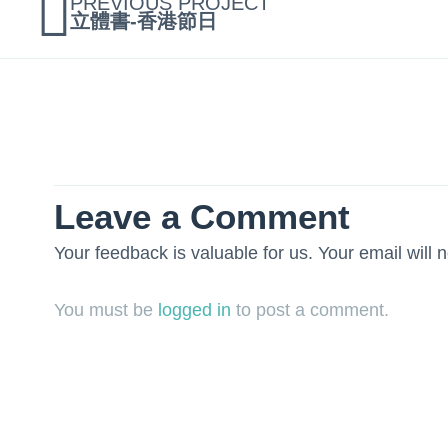
PREVIOUS PROJECT
立體書-香港節日
Leave a Comment
Your feedback is valuable for us. Your email will 
You must be
logged in
to post a comment.