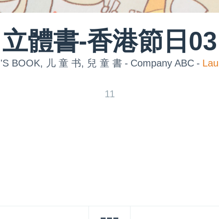
立體書-香港節日03
'S BOOK, 儿 童 书, 兒 童 書
-
Company ABC
-
Lau
11