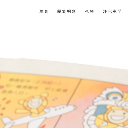
主 頁
關 於 明 彩
視 頻
浄 化 車 間