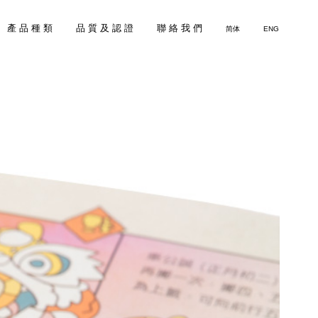
產 品 種 類
品 質 及 認 證
聯 絡 我 們
简体
ENG