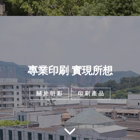
專業印刷 實現所想
關 於 明 彩
印 刷 產 品