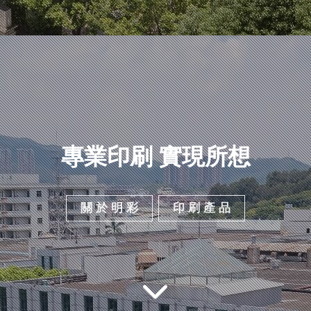
專業印刷 實現所想
關 於 明 彩
印 刷 產 品