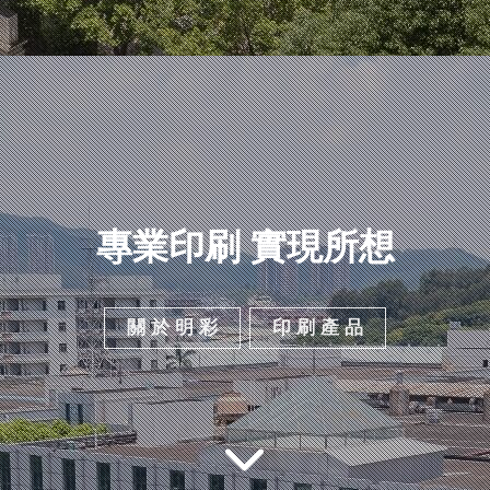
專業印刷 實現所想
關 於 明 彩
印 刷 產 品