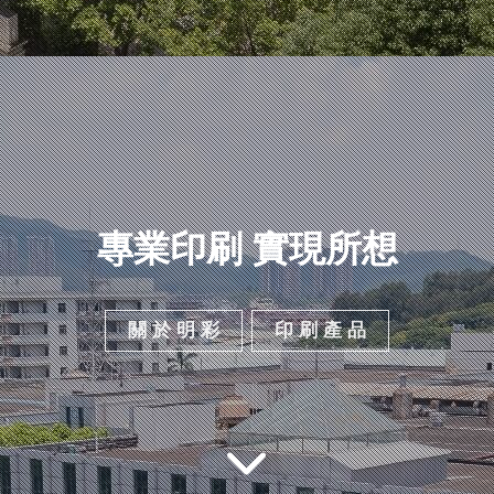
專業印刷 實現所想
關 於 明 彩
印 刷 產 品