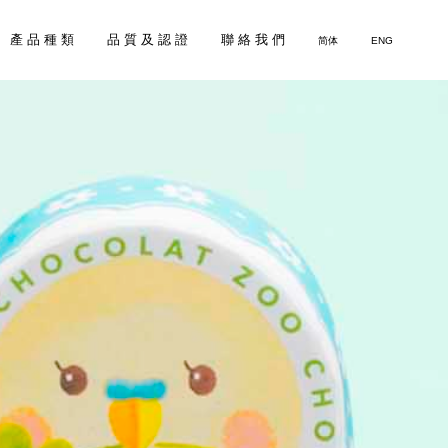
產 品 種 類
品 質 及 認 證
聯 絡 我 們
简体
ENG