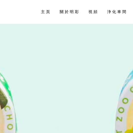
主 頁
關 於 明 彩
視 頻
浄 化 車 間