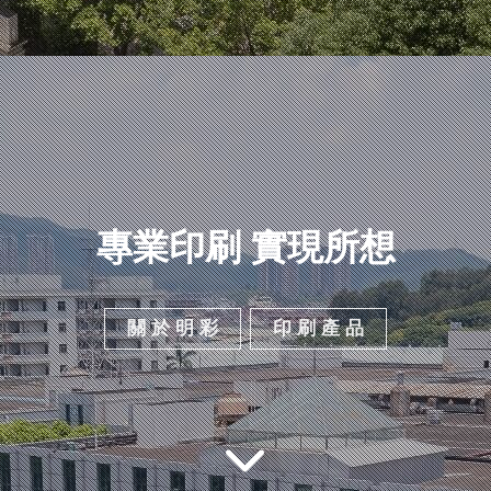
專業印刷 實現所想
關 於 明 彩
印 刷 產 品