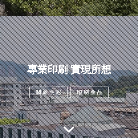
專業印刷 實現所想
關 於 明 彩
印 刷 產 品