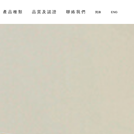
產 品 種 類
品 質 及 認 證
聯 絡 我 們
简体
ENG