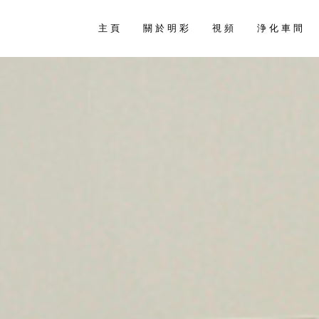
主 頁
關 於 明 彩
視 頻
浄 化 車 間