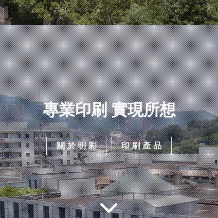
專業印刷 實現所想
關 於 明 彩
印 刷 產 品