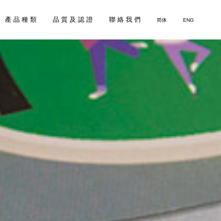
產 品 種 類
品 質 及 認 證
聯 絡 我 們
简体
ENG