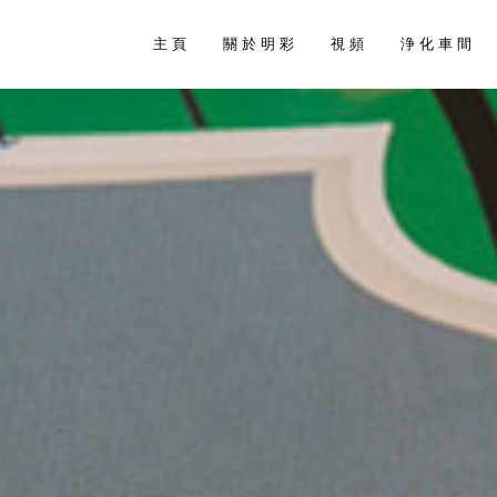
主 頁
關 於 明 彩
視 頻
浄 化 車 間