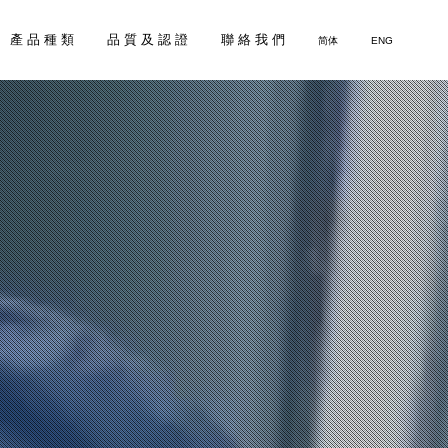
產 品 種 類
品 質 及 認 證
聯 絡 我 們
简体
ENG