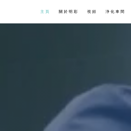
主 頁
關 於 明 彩
視 頻
浄 化 車 間