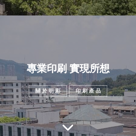
專業印刷 實現所想
關 於 明 彩
印 刷 產 品