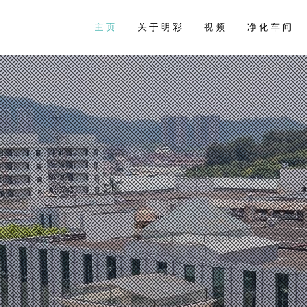
主 页
关 于 明 彩
视 频
净 化 车 间