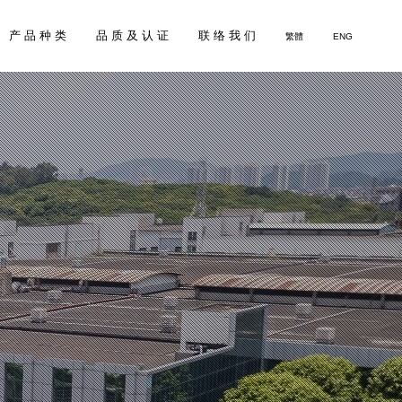
产 品 种 类
品 质 及 认 证
联 络 我 们
繁體
ENG